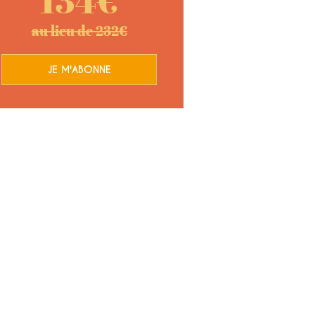
134€
au lieu de 232€
JE M'ABONNE