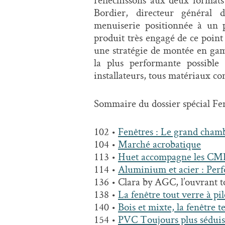
Bordier, directeur général
menuiserie positionnée à un p
produit très engagé de ce point 
une stratégie de montée en gamm
la plus performante possibl
installateurs, tous matériaux co
Sommaire du dossier spécial Fen
102 •
Fenêtres : Le grand cha
104 •
Marché acrobatique
113 •
Huet accompagne les CMI
114 •
Aluminium et acier : Perf
136 • Clara by AGC, l’ouvrant t
138 •
La fenêtre tout verre à pil
140 •
Bois et mixte, la fenêtre 
154 •
PVC Toujours plus séduis