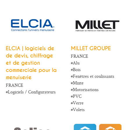
Menuiseries
ports
Organisations
Protection solaire
Smarthome
Véranda & Pergolas
Verre
Verrières
ELCIA | logiciels de
MILLET GROUPE
de devis, chiffrage
FRANCE
et de gestion
#Alu
#Bois
commerciale pour la
#Fenêtres et coulissants
menuiserie
#Mixte
FRANCE
#Motorisations
#Logiciels / Configurateurs
#PVC
#Verre
#Volets