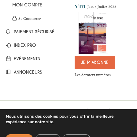
MON COMPTE
N°171
Juin / Juillet 2026
Se Connecter
PAIEMENT SÉCURISÉ
INDEX PRO
ÉVÉNEMENTS
JE M’ABONNE
ANNONCEURS
Les derniers numéros
Mentions légales
Plan du site
Contact
Nous utilisons des cookies pour vous offrir la meilleure
Respect de la vie privée
Conditions générales de vente
expérience sur notre site.
BESOIN D'AIDE ?
©Copyright 2017-2021 - L’Écho de la baie
Pour répondre au mieux à vos