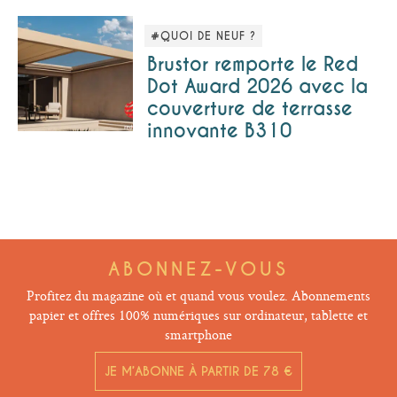
#QUOI DE NEUF ?
Brustor remporte le Red
Dot Award 2026 avec la
couverture de terrasse
innovante B310
ABONNEZ-VOUS
Profitez du magazine où et quand vous voulez. Abonnements
papier et offres 100% numériques sur ordinateur, tablette et
smartphone
JE M’ABONNE À PARTIR DE 78 €