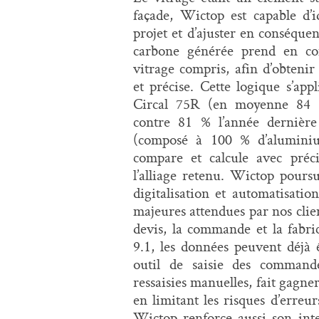
façade, Wictop est capable d’i
projet et d’ajuster en conséque
carbone générée prend en com
vitrage compris, afin d’obteni
et précise. Cette logique s’ap
Circal 75R (en moyenne 84 %
contre 81 % l’année dernièr
(composé à 100 % d’aluminium
compare et calcule avec préci
l’alliage retenu. Wictop pours
digitalisation et automatisatio
majeures attendues par nos clie
devis, la commande et la fabri
9.1, les données peuvent déjà 
outil de saisie des commande
ressaisies manuelles, fait gagne
en limitant les risques d’erreur
Wictop renforce aussi son inte