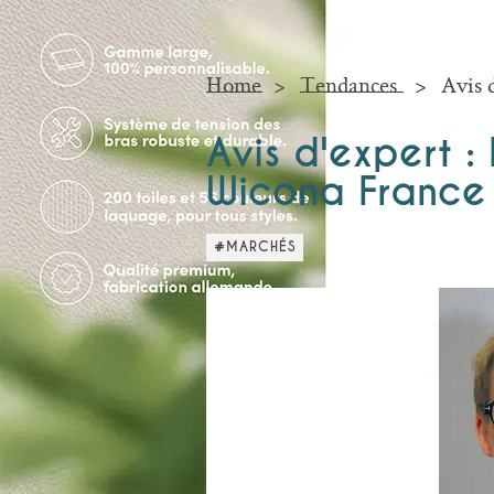
Home
Tendances
Avis 
Avis d'expert 
Wicona France
#MARCHÉS