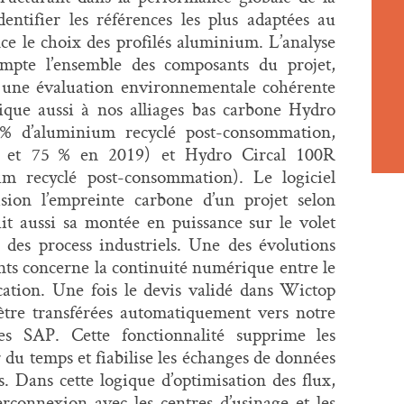
dentifier les références les plus adaptées au
nce le choix des profilés aluminium.
L’
analyse
pte l’ensemble des composants du projet,
r une évaluation environnementale cohérente
plique aussi à nos alliages bas carbone Hydro
 d’aluminium recyclé post-consommation,
e et 75 % en 2019) et Hydro Circal 100R
 recyclé post-consommation). Le logiciel
sion l’empreinte carbone d’un projet selon
uit aussi sa montée en puissance sur le volet
n des process industriels. Une des évolutions
nts concerne la continuité numérique entre le
cation. Une fois le devis validé dans Wictop
être transférées automatiquement vers notre
s SAP. Cette fonctionnalité supprime les
r du temps et fiabilise les échanges de données
s. Dans cette logique d’optimisation des flux,
rconnexion avec les centres d’usinage et les