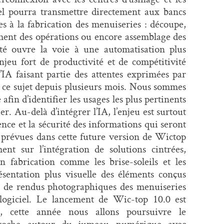
ciel pourra transmettre directement aux bancs
es à la fabrication des menuiseries : découpe,
ement des opérations ou encore assemblage des
ité ouvre la voie à une automatisation plus
njeu fort de productivité et de compétitivité
l’IA faisant partie des attentes exprimées par
ur ce sujet depuis plusieurs mois. Nous sommes
afin d’identifier les usages les plus pertinents
. Au-delà d’intégrer l’IA, l’enjeu est surtout
rence et la sécurité des informations qui seront
s prévues dans cette future version de Wictop
nt sur l’intégration de solutions cintrées,
 fabrication comme les brise-soleils et les
ésentation plus visuelle des éléments conçus
n de rendus photographiques des menuiseries
 logiciel. Le lancement de Wic-top 10.0 est
, cette année nous allons poursuivre le
proche autour du jumeau numérique avec