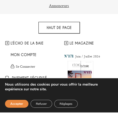
Annonceurs
HAUT DE PAGE
L’ÉCHO DE LA BAIE
LE MAGAZINE
MON COMPTE
N°171
Juin / Juillet 2026
Se Connecter
PAIEMENT SÉCURISÉ
Nous utilisons des cookies pour vous offrir la meilleure
expérience sur notre site.
INDEX PRO
BESOIN D'AIDE ?
ÉVÉNEMENTS
Pour répondre au mieux à vos
Accepter
Refuser
Réglages
JE M’ABONNE
questions, vous pouvez nous
contacter via le formulaire ci-
ANNONCEURS
Les derniers numéros
dessous.