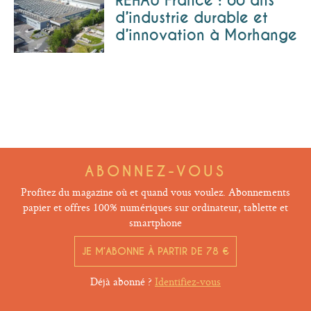
REHAU France : 60 ans
d’industrie durable et
d’innovation à Morhange
ABONNEZ-VOUS
Profitez du magazine où et quand vous voulez. Abonnements
papier et offres 100% numériques sur ordinateur, tablette et
smartphone
JE M’ABONNE À PARTIR DE 78 €
Déjà abonné ?
Identifiez-vous