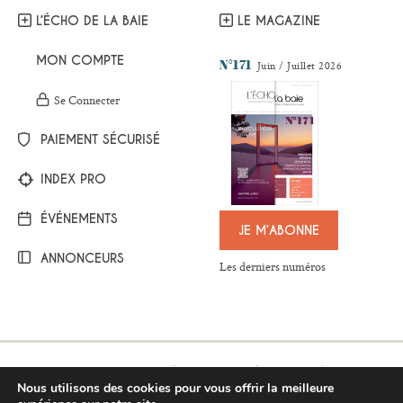
L’ÉCHO DE LA BAIE
LE MAGAZINE
MON COMPTE
N°171
Juin / Juillet 2026
Se Connecter
PAIEMENT SÉCURISÉ
INDEX PRO
ÉVÉNEMENTS
JE M’ABONNE
ANNONCEURS
Les derniers numéros
Mentions légales
Plan du site
Contact
Nous utilisons des cookies pour vous offrir la meilleure
Respect de la vie privée
Conditions générales de vente