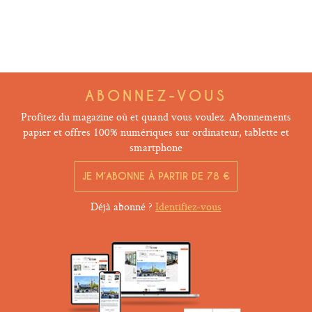
ABONNEZ-VOUS
Profitez du magazine où et quand vous voulez. Abonnements
papier et offres 100% numériques sur ordinateur, tablette et
smartphone
JE M’ABONNE À PARTIR DE 78 €
Déjà abonné ?
Identifiez-vous