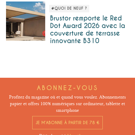
#QUOI DE NEUF ?
Brustor remporte le Red
Dot Award 2026 avec la
couverture de terrasse
innovante B310
ABONNEZ-VOUS
Profitez du magazine où et quand vous voulez. Abonnements
papier et offres 100% numériques sur ordinateur, tablette et
smartphone
JE M’ABONNE À PARTIR DE 78 €