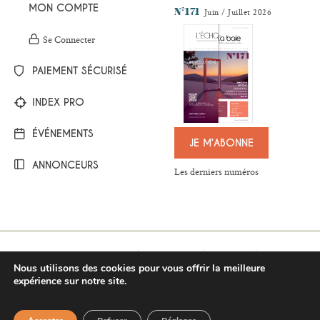
MON COMPTE
N°171
Juin / Juillet 2026
Se Connecter
PAIEMENT SÉCURISÉ
INDEX PRO
ÉVÉNEMENTS
JE M’ABONNE
ANNONCEURS
Les derniers numéros
Mentions légales
Plan du site
Contact
Nous utilisons des cookies pour vous offrir la meilleure
Respect de la vie privée
Conditions générales de vente
expérience sur notre site.
BESOIN D'AIDE ?
©Copyright 2017-2021 - L’Écho de la baie
Pour répondre au mieux à vos