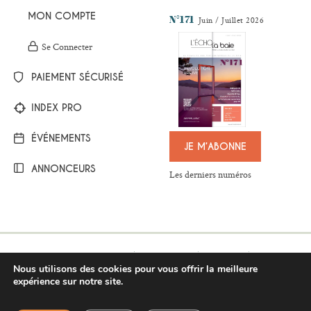
MON COMPTE
N°171
Juin / Juillet 2026
Se Connecter
PAIEMENT SÉCURISÉ
INDEX PRO
ÉVÉNEMENTS
JE M’ABONNE
ANNONCEURS
Les derniers numéros
Mentions légales
Plan du site
Contact
Nous utilisons des cookies pour vous offrir la meilleure
Respect de la vie privée
Conditions générales de vente
expérience sur notre site.
BESOIN D'AIDE ?
©Copyright 2017-2021 - L’Écho de la baie