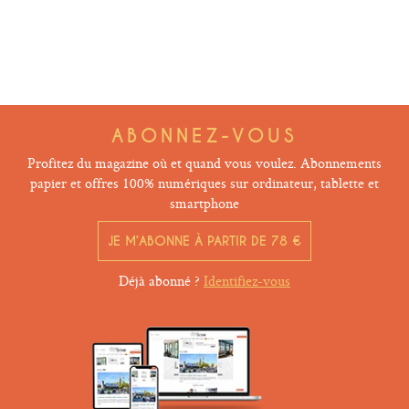
ABONNEZ-VOUS
Profitez du magazine où et quand vous voulez. Abonnements
papier et offres 100% numériques sur ordinateur, tablette et
smartphone
JE M’ABONNE À PARTIR DE 78 €
Déjà abonné ?
Identifiez-vous