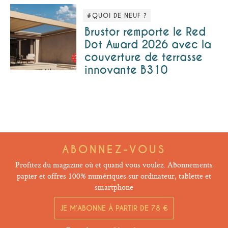
#QUOI DE NEUF ?
Brustor remporte le Red
Dot Award 2026 avec la
couverture de terrasse
innovante B310
ABONNEZ-VOUS
Profitez du magazine où et quand vous voulez. Abonnements
papier et offres 100% numériques sur ordinateur, tablette et
smartphone
JE M’ABONNE À PARTIR DE 78 €