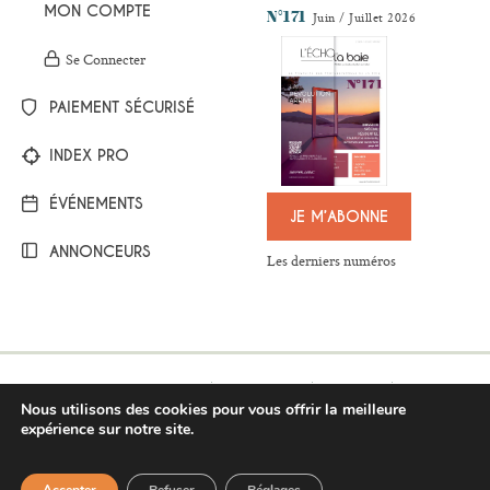
MON COMPTE
N°171
Juin / Juillet 2026
Se Connecter
PAIEMENT SÉCURISÉ
INDEX PRO
ÉVÉNEMENTS
JE M’ABONNE
ANNONCEURS
Les derniers numéros
Mentions légales
Plan du site
Contact
Nous utilisons des cookies pour vous offrir la meilleure
Respect de la vie privée
Conditions générales de vente
expérience sur notre site.
BESOIN D'AIDE ?
©Copyright 2017-2021 - L’Écho de la baie
Pour répondre au mieux à vos