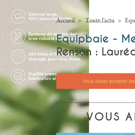
Accueil
Toute l’actu
Equ
Equipbaie - M
Renson : Lauréa
Vous devez accepter les 
VOUS A