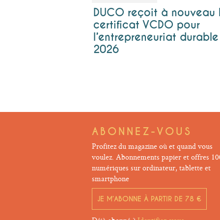
DUCO reçoit à nouveau 
certificat VCDO pour
l’entrepreneuriat durable
2026
ABONNEZ-VOUS
Profitez du magazine où et quand vous
voulez. Abonnements papier et offres 1
numériques sur ordinateur, tablette et
smartphone
JE M’ABONNE À PARTIR DE 78 €