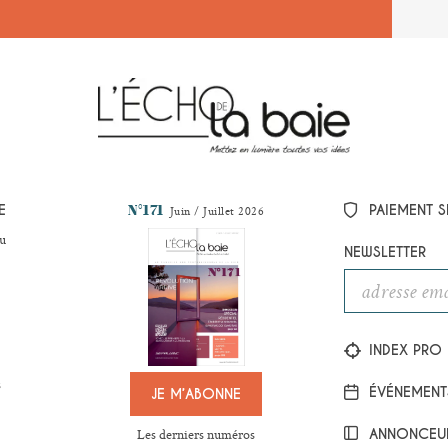
N°171
E
PAIEMENT S
Juin / Juillet 2026
u
NEWSLETTER
INDEX PRO
s
ÉVÉNEMENT
JE M’ABONNE
Les derniers numéros
ANNONCEU