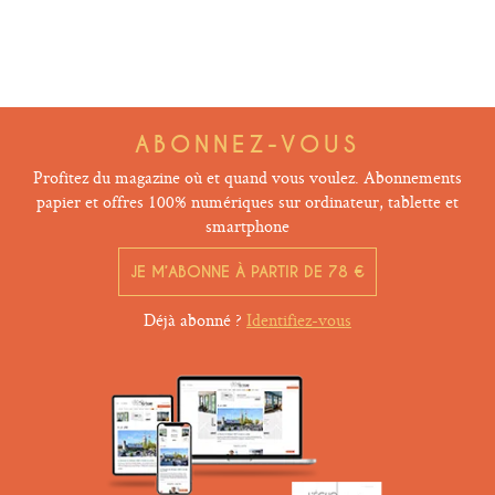
ABONNEZ-VOUS
Profitez du magazine où et quand vous voulez. Abonnements
papier et offres 100% numériques sur ordinateur, tablette et
smartphone
JE M’ABONNE À PARTIR DE 78 €
Déjà abonné ?
Identifiez-vous