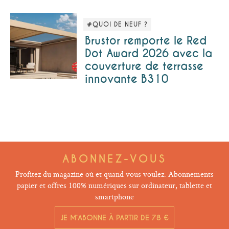
#QUOI DE NEUF ?
Brustor remporte le Red
Dot Award 2026 avec la
couverture de terrasse
innovante B310
ABONNEZ-VOUS
Profitez du magazine où et quand vous voulez. Abonnements
papier et offres 100% numériques sur ordinateur, tablette et
smartphone
JE M’ABONNE À PARTIR DE 78 €