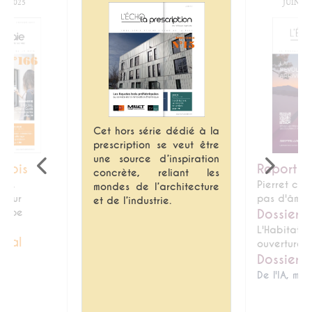
E 2025
JUIN / 
Cet hors série dédié à la
prescription se veut être
une source d’inspiration
 mois
Reporta
concrète, reliant les
les,
Pierret cha
mondes de l’architecture
cteur
pas d'âme
et de l’industrie.
roupe
Dossier s
L'Habitat s
cial
ouverture 
Dossier l
De l'IA, mai