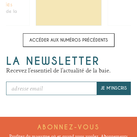
çades
ux de la
ACCÉDER AUX NUMÉROS PRÉCÉDENTS
LA NEWSLETTER
Recevez l’essentiel de l’actualité de la baie.
JE M’INSCRIS
ABONNEZ-VOUS
Profitez du magazine où et quand vous voulez. Abonnements