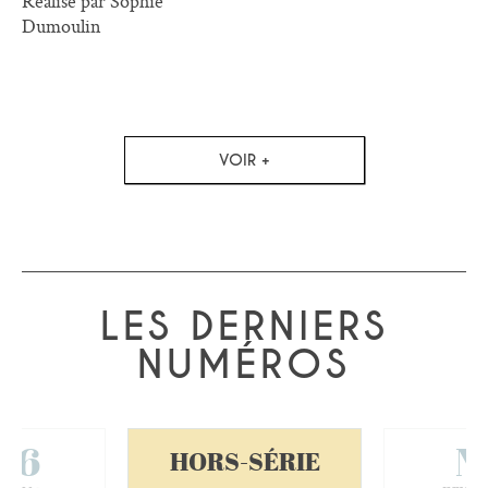
Réalisé par Sophie
Dumoulin
VOIR +
LES DERNIERS
NUMÉROS
66
N
HORS-SÉRIE