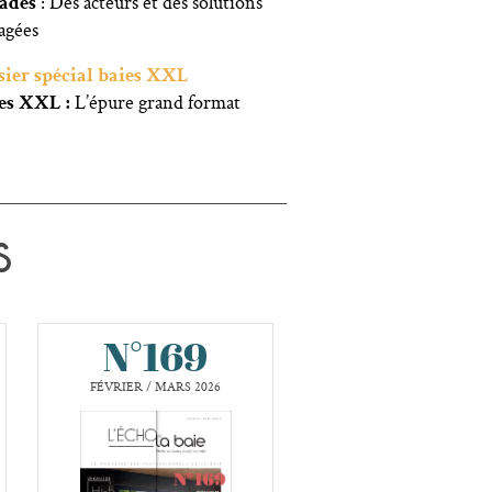
: Des acteurs et des solutions
çades
agées
sier spécial baies XXL
L’épure grand format
es XXL :
S
N°169
N°168
FÉVRIER / MARS 2026
DÉCEMBRE 2025