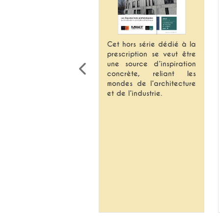
Cet hors série dédié à la
prescription se veut être
une source d’inspiration
homme du mois
concrète, reliant les
rent Demasles,
mondes de l’architecture
sident Directeur
et de l’industrie.
éral du Groupe
ndo
ssier Spécial
ide des
uveautés
orama des
veautés
ssier Façades
e aux enjeux de la
ovation