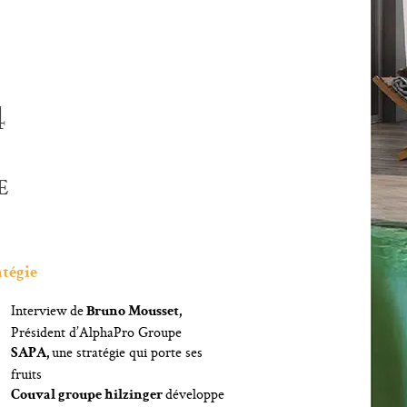
4
E
atégie
Interview de
Bruno Mousset,
Président d’AlphaPro Groupe
une stratégie qui porte ses
SAPA,
fruits
développe
Couval groupe
hilzinger