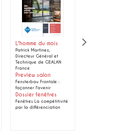
L'homme du mois
L'homme du mois
Patrick Martinez,
Cyrille Mounier, nouv
Directeur Général et
délégué général du S
Technique de GEALAN
Panorama
France
Reportages chantiers
Preview salon
résidentiel et tertiaire
Fensterbau Frontale :
Dossier compte-
façonner l'avenir
rendu Artibat
Dossier fenêtres
Artibat, un concentré
Fenêtres La compétitivité
d'innovations et de
par la différenciation
convivialité