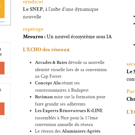
syndicat
à l’aube d’une dynamique
Le SNEP,
nouvelle
repérage
Un nouvel écosystème sous IA
Mesureo :
n
L’ECHO des réseaux
e
dévoile sa nouvelle
Arcades & Baies
séc
identité visuelle lors de sa convention
Le
au Cap Ferret
con
réunit ses
Concept Alu
n
concessionnaires à Budapest
Par
mise sur la formation pour
Batiman
Chr
faire grandir ses adhérents
Les Experts Rénovateurs K•LINE
L’E
rassemblés à Nice pour la 17ème
convention annuelle du réseau
Le réseau des
Aluminiers Agréés