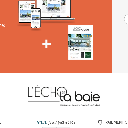
00%
N°171
E
PAIEMENT S
Juin / Juillet 2026