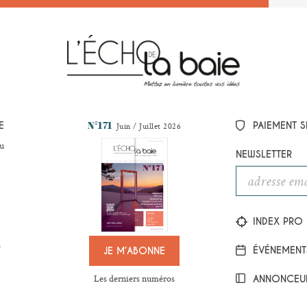
N°171
E
PAIEMENT S
Juin / Juillet 2026
u
NEWSLETTER
INDEX PRO
s
ÉVÉNEMENT
JE M’ABONNE
Les derniers numéros
ANNONCEU