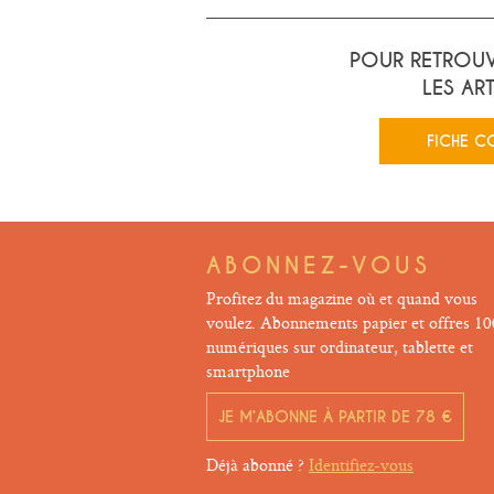
POUR RETROUV
LES AR
FICHE C
ABONNEZ-VOUS
Profitez du magazine où et quand vous
voulez. Abonnements papier et offres 1
numériques sur ordinateur, tablette et
smartphone
JE M’ABONNE À PARTIR DE 78 €
Déjà abonné ?
Identifiez-vous