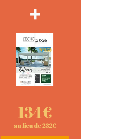
134€
au lieu de 232€