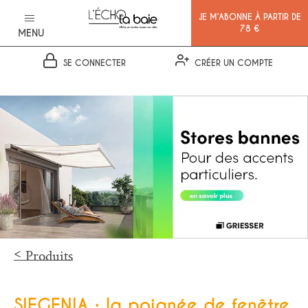
JE M’ABONNE À PARTIR DE
78 €
MENU
SE CONNECTER
CRÉER UN COMPTE
Ok
Produits
SIEGENIA : la poignée de fenêtre