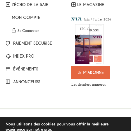
L’ÉCHO DE LA BAIE
LE MAGAZINE
MON COMPTE
N°171
Juin / Juillet 2026
Se Connecter
PAIEMENT SÉCURISÉ
INDEX PRO
ÉVÉNEMENTS
JE M’ABONNE
ANNONCEURS
Les derniers numéros
Mentions légales
Plan du site
Contact
Nous utilisons des cookies pour vous offrir la meilleure
Respect de la vie privée
Conditions générales de vente
expérience sur notre site.