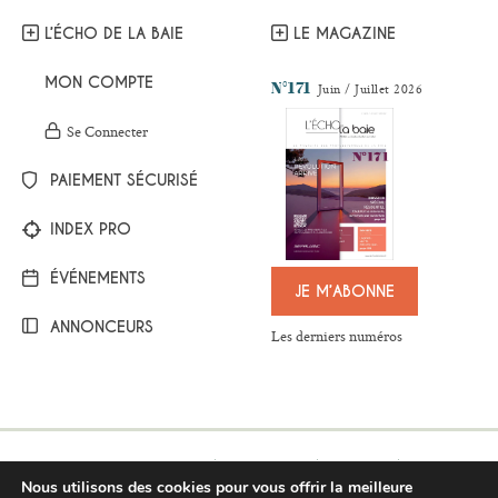
L’ÉCHO DE LA BAIE
LE MAGAZINE
MON COMPTE
N°171
Juin / Juillet 2026
Se Connecter
PAIEMENT SÉCURISÉ
INDEX PRO
ÉVÉNEMENTS
JE M’ABONNE
ANNONCEURS
Les derniers numéros
Mentions légales
Plan du site
Contact
Nous utilisons des cookies pour vous offrir la meilleure
Respect de la vie privée
Conditions générales de vente