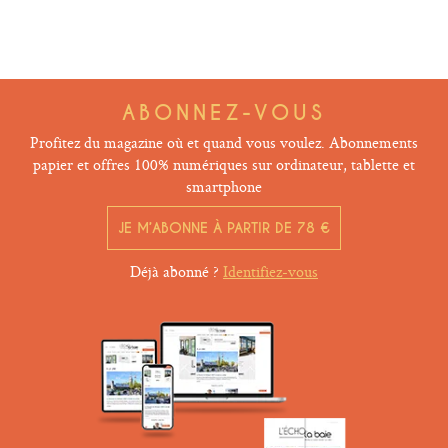
ABONNEZ-VOUS
Profitez du magazine où et quand vous voulez. Abonnements
papier et offres 100% numériques sur ordinateur, tablette et
smartphone
JE M’ABONNE À PARTIR DE 78 €
Déjà abonné ?
Identifiez-vous