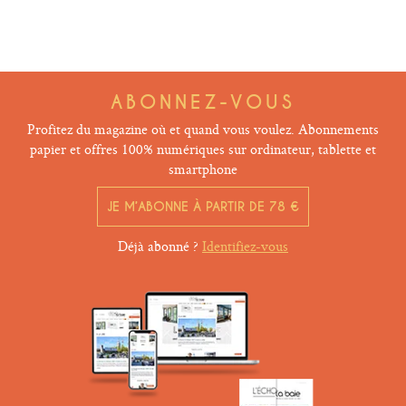
ABONNEZ-VOUS
Profitez du magazine où et quand vous voulez. Abonnements
papier et offres 100% numériques sur ordinateur, tablette et
smartphone
JE M’ABONNE À PARTIR DE 78 €
Déjà abonné ?
Identifiez-vous