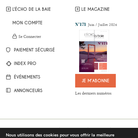
L’ÉCHO DE LA BAIE
LE MAGAZINE
MON COMPTE
N°171
Juin / Juillet 2026
Se Connecter
PAIEMENT SÉCURISÉ
INDEX PRO
ÉVÉNEMENTS
JE M’ABONNE
ANNONCEURS
Les derniers numéros
Mentions légales
Plan du site
Contact
Nous utilisons des cookies pour vous offrir la meilleure
Respect de la vie privée
Conditions générales de vente