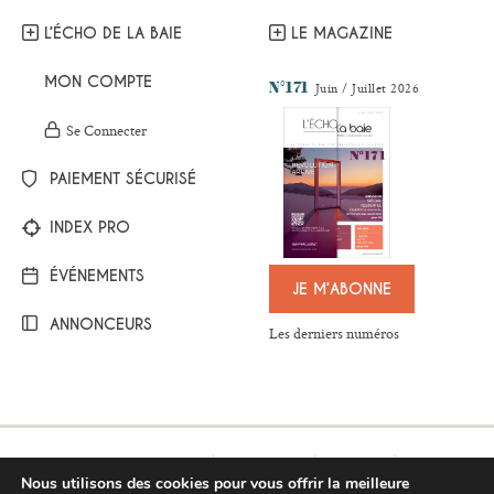
L’ÉCHO DE LA BAIE
LE MAGAZINE
MON COMPTE
N°171
Juin / Juillet 2026
Se Connecter
PAIEMENT SÉCURISÉ
INDEX PRO
ÉVÉNEMENTS
JE M’ABONNE
ANNONCEURS
Les derniers numéros
Mentions légales
Plan du site
Contact
Nous utilisons des cookies pour vous offrir la meilleure
Respect de la vie privée
Conditions générales de vente