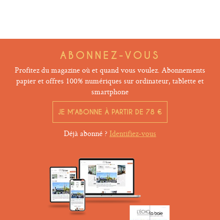
ABONNEZ-VOUS
Profitez du magazine où et quand vous voulez. Abonnements
papier et offres 100% numériques sur ordinateur, tablette et
smartphone
JE M’ABONNE À PARTIR DE 78 €
Déjà abonné ?
Identifiez-vous