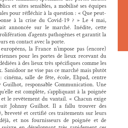
ics et sites sensibles, a mobilisé ses équipes
es pour réfléchir à la question : « Que peut-
onse à la crise du Covid-19 ? » Le 4 mai,
ait annoncée sur le marché. Inédite, cette
rolifération d’agents pathogènes et garantit la
urs en contact avec la porte.
 européens, la France n’impose pas (encore)
ériennes pour les portes de lieux recevant du
s dédiées à des lieux très spécifiques comme les
ux. Sanidoor ne vise pas ce marché mais plutôt
: cinéma, salle de fête, école, Ehpad, centre
nny Guilhot, responsable Communication. Une
qu’elle est complète, s’appliquant à la poignée
e et le revêtement du vantail. « Chacun exige
suit Johnny Guilhot. Il a fallu trouver des
é, breveté et certifié ces traitements sur leurs
 déjà, et nos fournisseurs de poignée et de
 suivre en développant très rapidement ces