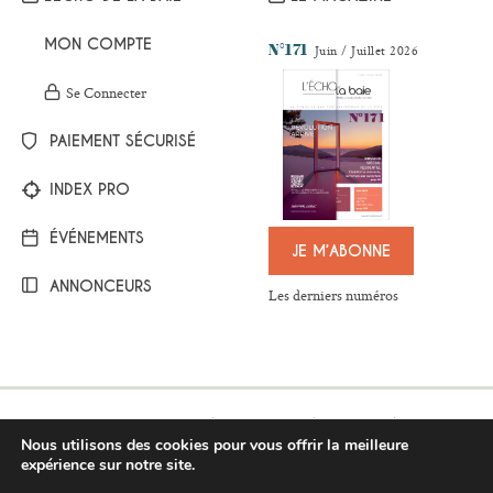
MON COMPTE
N°171
Juin / Juillet 2026
Se Connecter
PAIEMENT SÉCURISÉ
INDEX PRO
ÉVÉNEMENTS
JE M’ABONNE
ANNONCEURS
Les derniers numéros
Mentions légales
Plan du site
Contact
Nous utilisons des cookies pour vous offrir la meilleure
Respect de la vie privée
Conditions générales de vente
expérience sur notre site.
BESOIN D'AIDE ?
©Copyright 2017-2021 - L’Écho de la baie