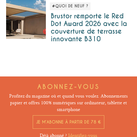
#QUOI DE NEUF ?
Brustor remporte le Red
Dot Award 2026 avec la
couverture de terrasse
innovante B310
ABONNEZ-VOUS
Profitez du magazine où et quand vous voulez. Abonnements
papier et offres 100% numériques sur ordinateur, tablette et
smartphone
JE M’ABONNE À PARTIR DE 78 €
Déjà abonné ?
Identifiez-vous