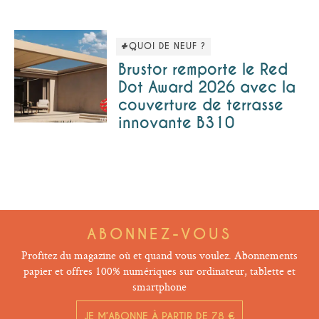
#QUOI DE NEUF ?
Brustor remporte le Red
Dot Award 2026 avec la
couverture de terrasse
innovante B310
ABONNEZ-VOUS
Profitez du magazine où et quand vous voulez. Abonnements
papier et offres 100% numériques sur ordinateur, tablette et
smartphone
JE M’ABONNE À PARTIR DE 78 €