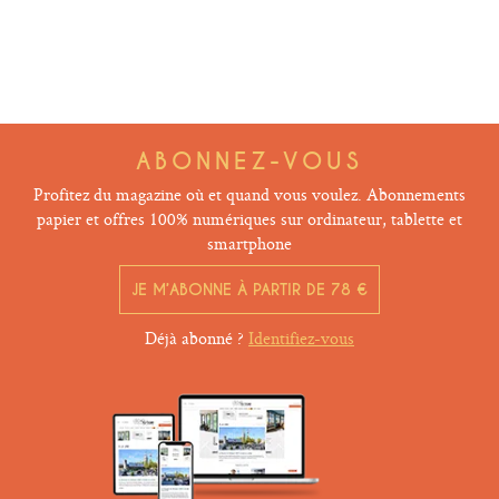
ABONNEZ-VOUS
Profitez du magazine où et quand vous voulez. Abonnements
papier et offres 100% numériques sur ordinateur, tablette et
smartphone
JE M’ABONNE À PARTIR DE 78 €
Déjà abonné ?
Identifiez-vous