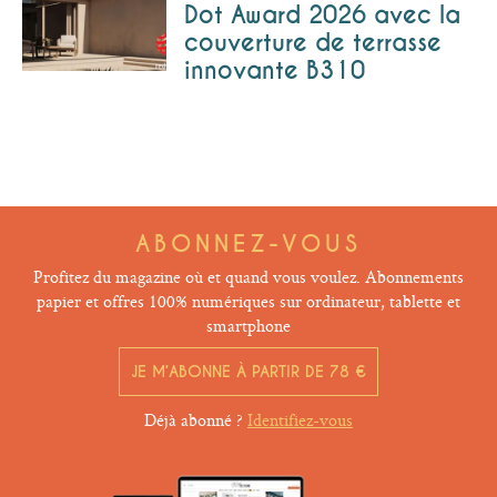
Dot Award 2026 avec la
couverture de terrasse
innovante B310
ABONNEZ-VOUS
Profitez du magazine où et quand vous voulez. Abonnements
papier et offres 100% numériques sur ordinateur, tablette et
smartphone
JE M’ABONNE À PARTIR DE 78 €
Déjà abonné ?
Identifiez-vous