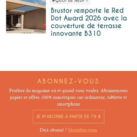
#QUOI DE NEUF ?
Brustor remporte le Red
Dot Award 2026 avec la
couverture de terrasse
innovante B310
ABONNEZ-VOUS
Profitez du magazine où et quand vous voulez. Abonnements
papier et offres 100% numériques sur ordinateur, tablette et
smartphone
JE M’ABONNE À PARTIR DE 78 €
Déjà abonné ?
Identifiez-vous