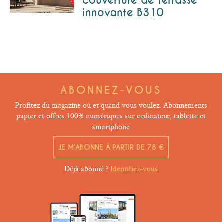
couverture de terrasse
innovante B310
ABONNEZ-VOUS
Profitez du magazine où et quand vous voulez. Abonnements
papier et offres 100% numériques sur ordinateur, tablette et
smartphone
JE M’ABONNE À PARTIR DE 78 €
Déjà abonné ?
Identifiez-vous