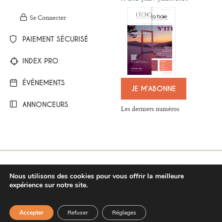
Se Connecter
PAIEMENT SÉCURISÉ
INDEX PRO
ÉVÉNEMENTS
JE M’ABONNE
ANNONCEURS
Les derniers numéros
Mentions légales
Plan du site
Contact
Nous utilisons des cookies pour vous offrir la meilleure
Respect de la vie privée
Conditions générales de vente
expérience sur notre site.
BESOIN D'AIDE ?
©Copyright 2017-2021 - L’Écho de la baie
Pour répondre au mieux à vos
Accepter
Refuser
Réglages
questions, vous pouvez nous