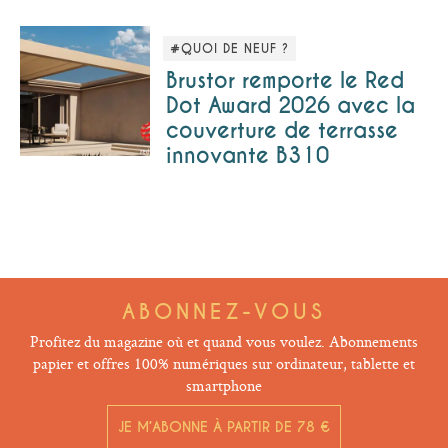
#QUOI DE NEUF ?
Brustor remporte le Red
Dot Award 2026 avec la
couverture de terrasse
innovante B310
ABONNEZ-VOUS
Profitez du magazine où et quand vous voulez. Abonnements
papier et offres 100% numériques sur ordinateur, tablette et
smartphone
JE M’ABONNE À PARTIR DE 78 €